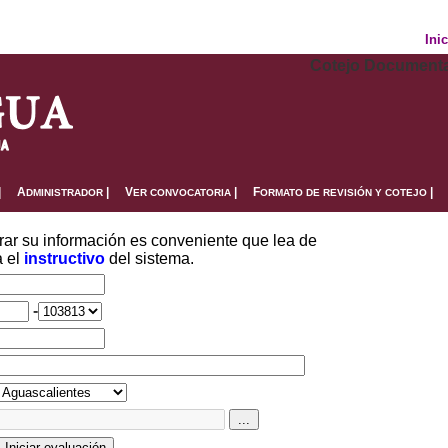
Ini
Cotejo Documental
|
A
|
V
|
F
|
DMINISTRADOR
ER CONVOCATORIA
ORMATO DE REVISIÓN Y COTEJO
trar su información es conveniente que lea de
a el
instructivo
del sistema.
-