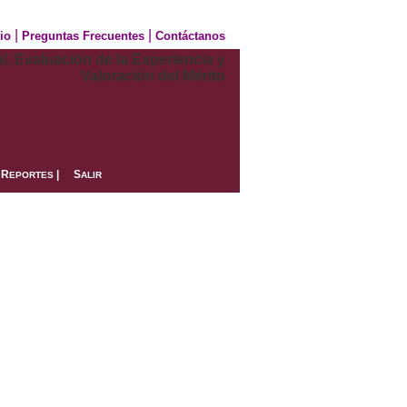
|
|
cio
Preguntas Frecuentes
Contáctanos
, Evaluación de la Experiencia y
Valoración del Mérito
R
|
S
EPORTES
ALIR